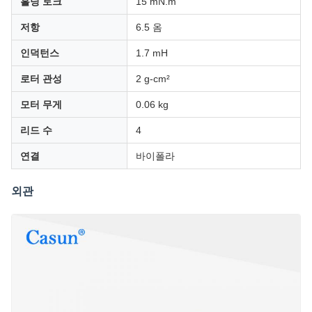
홀딩 토크
15 mN.m
저항
6.5 옴
인덕턴스
1.7 mH
로터 관성
2 g-cm²
모터 무게
0.06 kg
리드 수
4
연결
바이폴라
외관