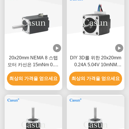
20x20mm NEMA 8 스텝
DIY 3D를 위한 20x20mm
모터 카선은 15mNm 0.6A
0.24A 5.04V 10mNM
두 단계를 자동차로 나릅
Nema 8 하이브리드 스텝
최상의 가격을 얻으세요
니다
최상의 가격을 얻으세요
모터는 은빛이 됩니다