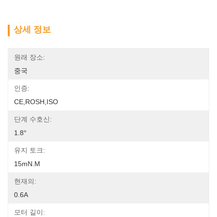
상세 정보
원래 장소:
중국
인증:
CE,ROSH,ISO
단계 수호신:
1.8°
유지 토크:
15mN.m
현재의:
0.6A
모터 길이: