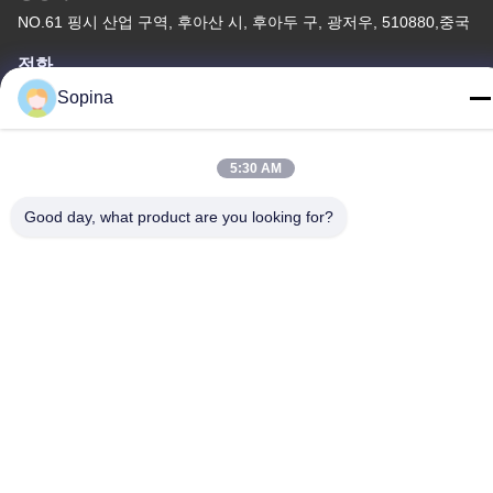
NO.61 핑시 산업 구역, 후아산 시, 후아두 구, 광저우, 510880,중국
전화
86-13539447986
Sopina
5:30 AM
Good day, what product are you looking for?
중국 상등품 하이브리드 스테퍼 모터 공급자. 저작권 (c) 2023-2026
GUANGZHOU FUDE ELECTRONIC TECHNOLOGY CO.,LTD . 무
단 복제 금지.
사생활 보호 정책
|
사이트맵