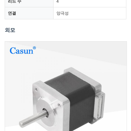
리드 수
4
연결
양극성
외모