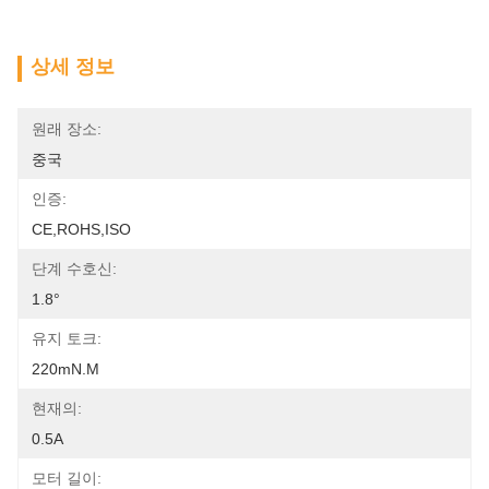
상세 정보
원래 장소:
중국
인증:
CE,ROHS,ISO
단계 수호신:
1.8°
유지 토크:
220mN.m
현재의:
0.5A
모터 길이: