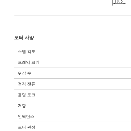
모터 사양
스텝 각도
프레임 크기
위상 수
정격 전류
홀딩 토크
저항
인덕턴스
로터 관성