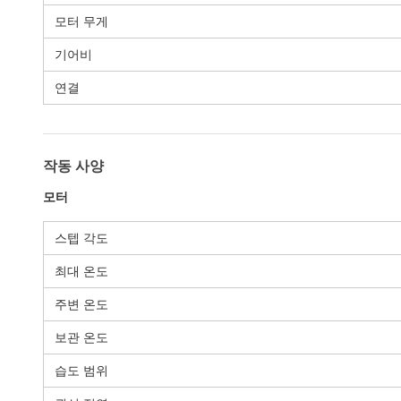
모터 무게
기어비
연결
작동 사양
모터
스텝 각도
최대 온도
주변 온도
보관 온도
습도 범위