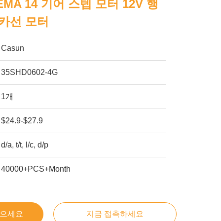
MA 14 기어 스텝 모터 12V 행
카선 모터
Casun
35SHD0602-4G
1개
$24.9-$27.9
d/a, t/t, l/c, d/p
40000+PCS+Month
얻으세요
지금 접촉하세요