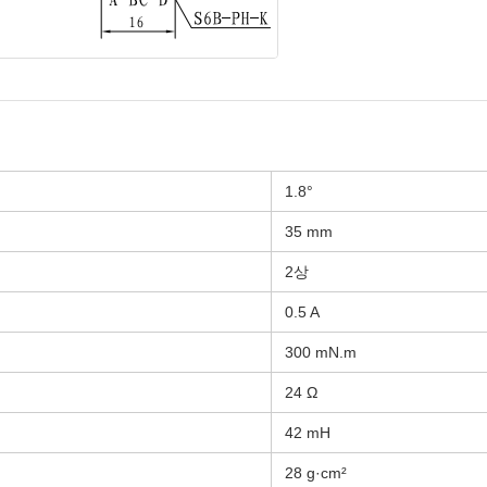
1.8°
35 mm
2상
0.5 A
300 mN.m
24 Ω
42 mH
28 g·cm²