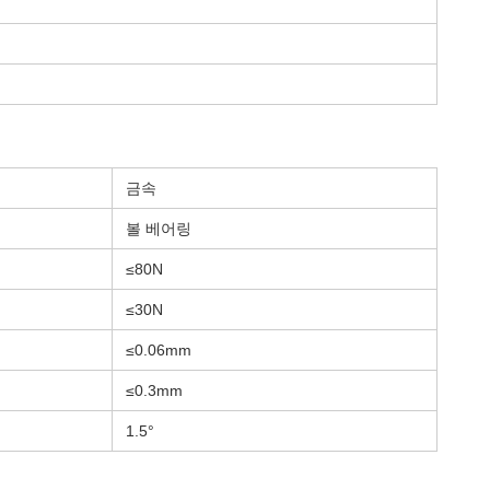
금속
볼 베어링
≤80N
≤30N
≤0.06mm
≤0.3mm
1.5°