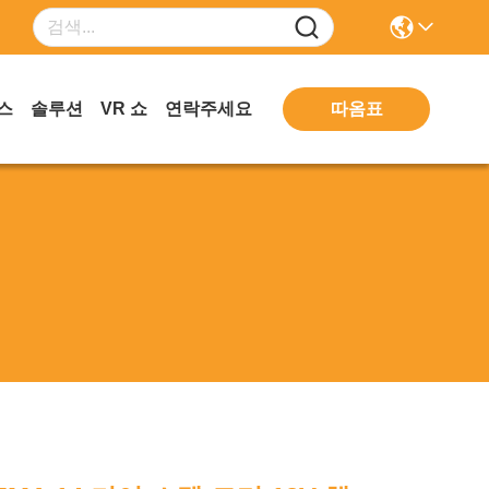
따옴표
스
솔루션
VR 쇼
연락주세요