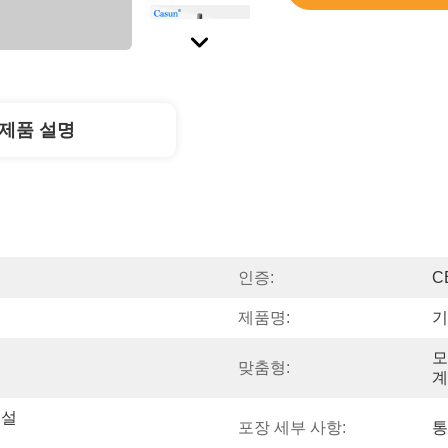
제품 설명
인증:
C
제품명:
기
모
맞춤형:
계
 설
포장 세부 사항:
통