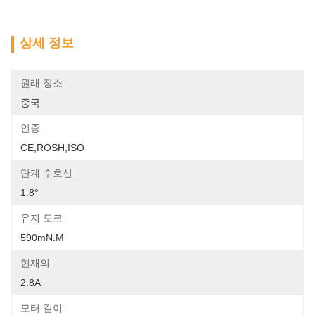
상세 정보
원래 장소:
중국
인증:
CE,ROSH,ISO
단계 수호신:
1.8°
유지 토크:
590mN.m
현재의:
2.8A
모터 길이: