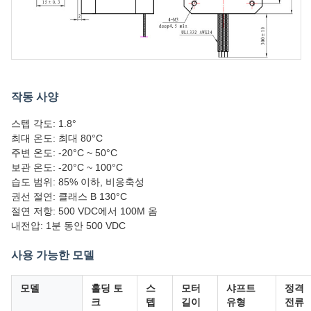
작동 사양
스텝 각도: 1.8°
최대 온도: 최대 80°C
주변 온도: -20°C ~ 50°C
보관 온도: -20°C ~ 100°C
습도 범위: 85% 이하, 비응축성
권선 절연: 클래스 B 130°C
절연 저항: 500 VDC에서 100M 옴
내전압: 1분 동안 500 VDC
사용 가능한 모델
모델
홀딩 토
스
모터
샤프트
정격
크
텝
길이
유형
전류