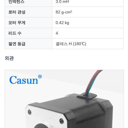
인덕턴스
3.0 mH
로터 관성
82 g-cm²
모터 무게
0.42 kg
리드 수
4
절연 등급
클래스 H (180℃)
외관