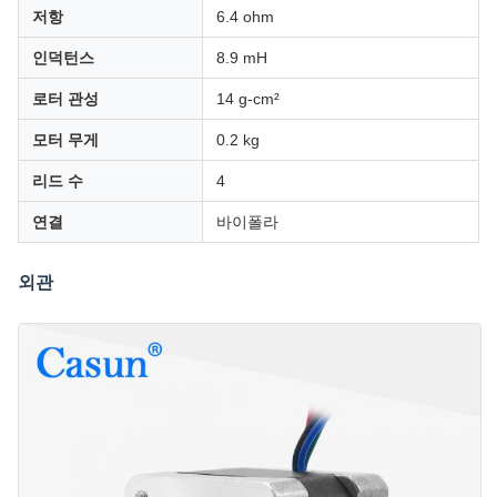
저항
6.4 ohm
인덕턴스
8.9 mH
로터 관성
14 g-cm²
모터 무게
0.2 kg
리드 수
4
연결
바이폴라
외관