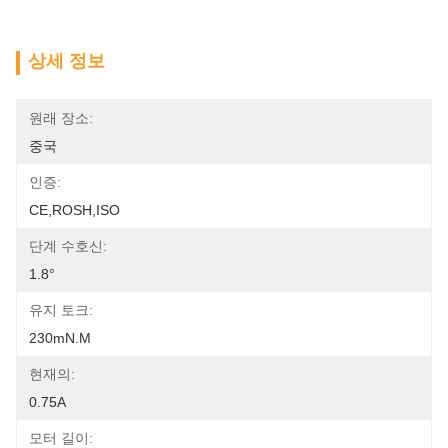
상세 정보
원래 장소:
중국
인증:
CE,ROSH,ISO
단계 수호신:
1.8°
유지 토크:
230mN.m
현재의:
0.75A
모터 길이: