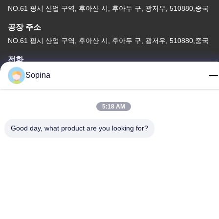
NO.61 핑시 산업 구역, 후아산 시, 후아두 구, 광저우, 510880,중국
공장 주소
NO.61 핑시 산업 구역, 후아산 시, 후아두 구, 광저우, 510880,중국
전화
86-13539447986
Sopina
5:18 AM
Good day, what product are you looking for?
중국 상등품 하이브리드 스테퍼 모터 공급자. 저작권 (c) 2023-2026
GUANGZHOU FUDE ELECTRONIC TECHNOLOGY CO.,LTD . 무
단 복제 금지.
사생활 보호 정책
|
사이트맵