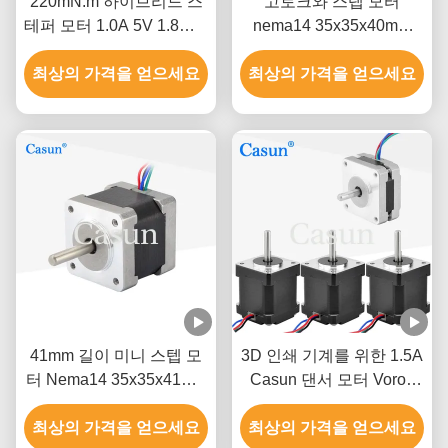
220mN.m 하이브리드 스
고토크와 스텝 모터
테퍼 모터 1.0A 5V 1.8도 4
nema14 35x35x40mm
선 모터
350mN.m 극소 스텝 모터
최상의 가격을 얻으세요
최상의 가격을 얻으세요
41mm 길이 미니 스텝 모
3D 인쇄 기계를 위한 1.5A
터 Nema14 35x35x41mm
Casun 댄서 모터 Voron
180mN.M 의료용 기계
장비 1x17HS08-1004S+
최상의 가격을 얻으세요
최상의 가격을 얻으세요
6x17HS19-2004S1