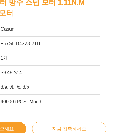
미터 방수 스텝 모터 1.11N.M
 모터
Casun
F57SHD4228-21H
1개
$9.49-$14
d/a, t/t, l/c, d/p
40000+PCS+Month
얻으세요
지금 접촉하세요