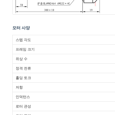
모터 사양
스텝 각도
프레임 크기
위상 수
정격 전류
홀딩 토크
저항
인덕턴스
로터 관성