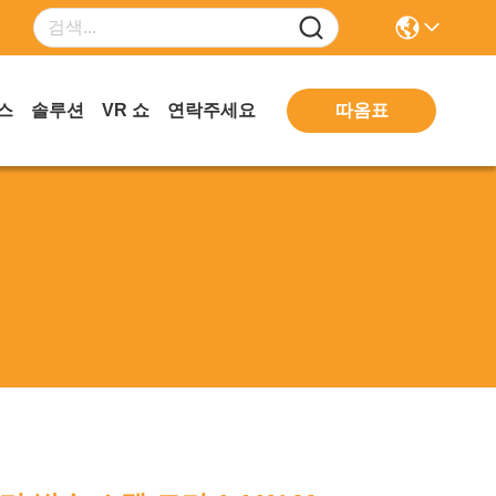
따옴표
스
솔루션
VR 쇼
연락주세요