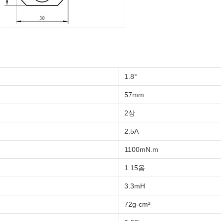
1.8°
57mm
2상
2.5A
1100mN.m
1.15옴
3.3mH
72g-cm²