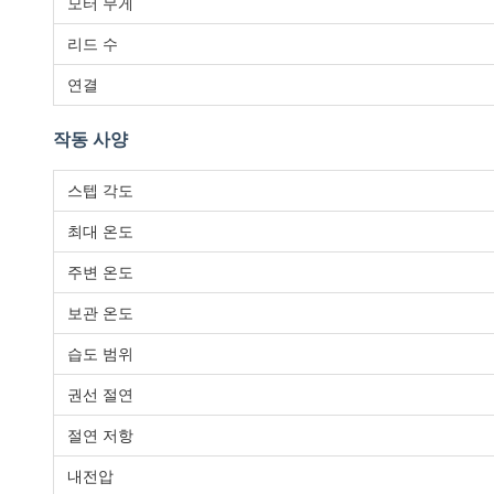
모터 무게
리드 수
연결
작동 사양
스텝 각도
최대 온도
주변 온도
보관 온도
습도 범위
권선 절연
절연 저항
내전압