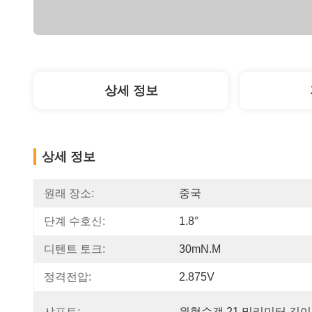
상세 정보
상세 정보
원래 장소:
중국
단계 수호신:
1.8°
디텐트 토크:
30mN.m
정격전압:
2.875V
샤프트:
원형수갱 21 밀리미터 길이