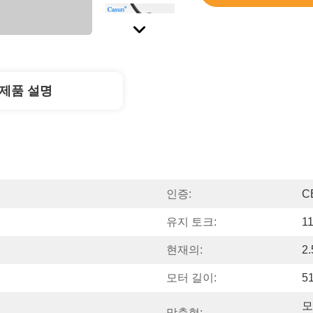
제품 설명
인증:
C
유지 토크:
1
현재의:
2
모터 길이:
5
모
맞춤형: