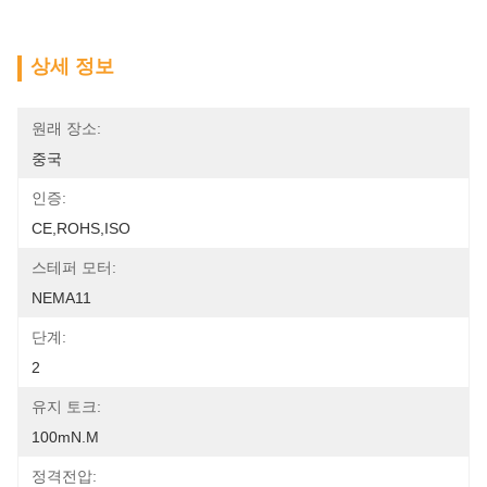
상세 정보
원래 장소:
중국
인증:
CE,ROHS,ISO
스테퍼 모터:
NEMA11
단계:
2
유지 토크:
100mN.m
정격전압: