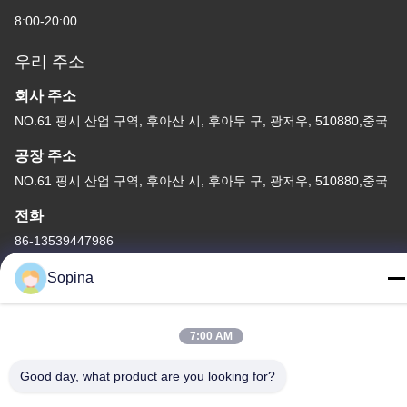
8:00-20:00
우리 주소
회사 주소
NO.61 핑시 산업 구역, 후아산 시, 후아두 구, 광저우, 510880,중국
공장 주소
NO.61 핑시 산업 구역, 후아산 시, 후아두 구, 광저우, 510880,중국
전화
86-13539447986
Sopina
7:00 AM
중국 상등품 하이브리드 스테퍼 모터 공급자. 저작권 (c) 2023-2026
GUANGZHOU FUDE ELECTRONIC TECHNOLOGY CO.,LTD . 무
Good day, what product are you looking for?
단 복제 금지.