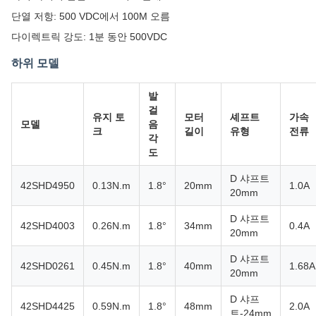
단열 저항: 500 VDC에서 100M 오름
다이렉트릭 강도: 1분 동안 500VDC
하위 모델
발
걸
유지 토
모터
셰프트
가속
모델
음
크
길이
유형
전류
각
도
D 샤프트
42SHD4950
0.13N.m
1.8°
20mm
1.0A
20mm
D 샤프트
42SHD4003
0.26N.m
1.8°
34mm
0.4A
20mm
D 샤프트
42SHD0261
0.45N.m
1.8°
40mm
1.68A
20mm
D 샤프
42SHD4425
0.59N.m
1.8°
48mm
2.0A
트-24mm