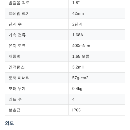
발걸음 각도
1.8°
프레임 크기
42mm
단계 수
2단계
가속 전류
1.68A
유지 토크
400mN.m
저항력
1.65 오름
인덕턴스
3.2mH
로터 이너티
57g-cm2
모터 무게
0.4kg
리드 수
4
보호급
IP65
외모