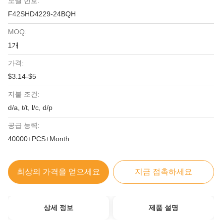
모델 번호:
F42SHD4229-24BQH
MOQ:
1개
가격:
$3.14-$5
지불 조건:
d/a, t/t, l/c, d/p
공급 능력:
40000+PCS+Month
최상의 가격을 얻으세요
지금 접촉하세요
상세 정보
제품 설명