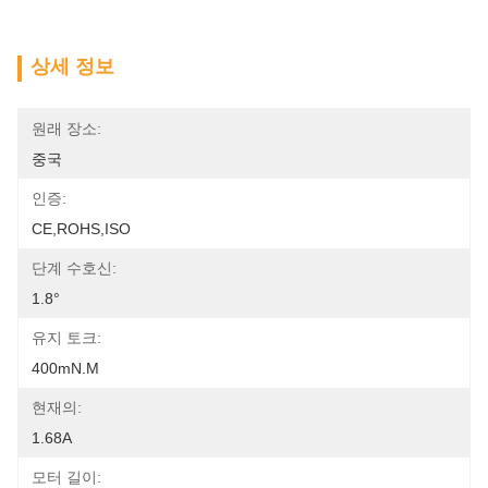
상세 정보
원래 장소:
중국
인증:
CE,ROHS,ISO
단계 수호신:
1.8°
유지 토크:
400mN.m
현재의:
1.68A
모터 길이: