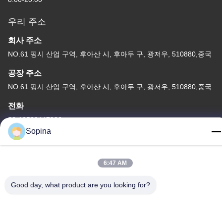
우리 주소
회사 주소
NO.61 핑시 산업 구역, 후아산 시, 후아두 구, 광저우, 510880,중국
공장 주소
NO.61 핑시 산업 구역, 후아산 시, 후아두 구, 광저우, 510880,중국
전화
86-13539447986
Sopina
6:47 AM
중국 상등품 하이브리드 스테퍼 모터 공급자. 저작권 (c) 2023-2026
Good day, what product are you looking for?
GUANGZHOU FUDE ELECTRONIC TECHNOLOGY CO.,LTD . 무
단 복제 금지.
사생활 보호 정책
|
사이트맵