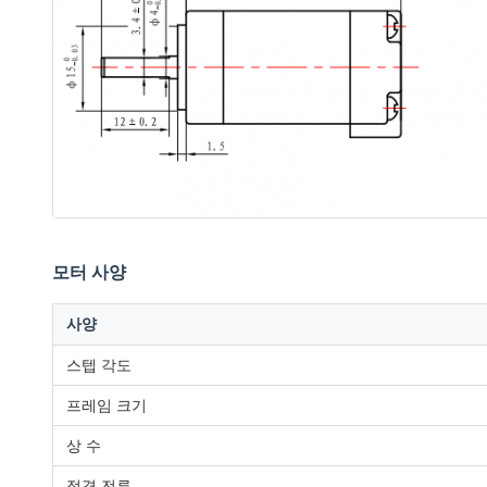
모터 사양
사양
스텝 각도
프레임 크기
상 수
정격 전류