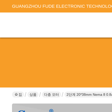
GUANGZHOU FUDE ELECTRONIC TECHNOLOG
집
상품
다층 모터
2단계 20*38mm Nema 8