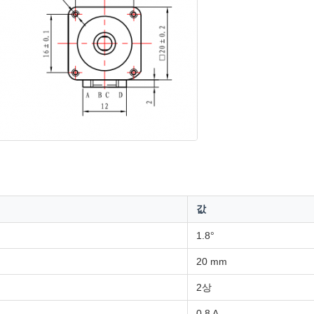
값
1.8°
20 mm
2상
0.8 A