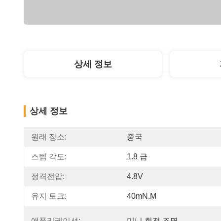
상세 정보
상세 정보
원래 장소:
중국
스텝 각도:
1.8 급
정격전압:
4.8V
유지 토크:
40mN.m
애플리케이션:
미니 회전 조명