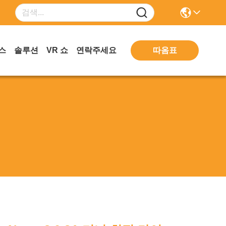
따옴표
스
솔루션
VR 쇼
연락주세요