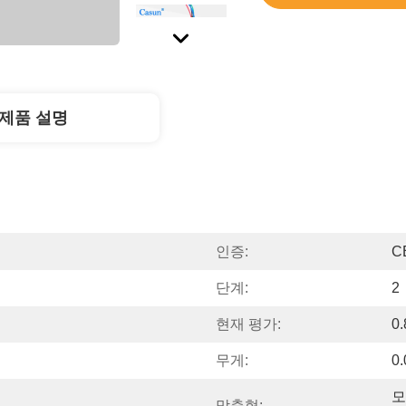
제품 설명
인증:
C
단계:
2
현재 평가:
0
무게:
0
모
맞춤형: