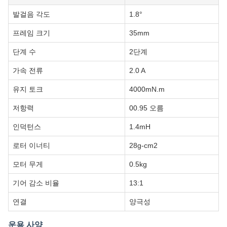
발걸음 각도
1.8°
프레임 크기
35mm
단계 수
2단계
가속 전류
2.0 A
유지 토크
4000mN.m
저항력
00.95 오름
인덕턴스
1.4mH
로터 이너티
28g-cm2
모터 무게
0.5kg
기어 감소 비율
13:1
연결
양극성
운용 사양