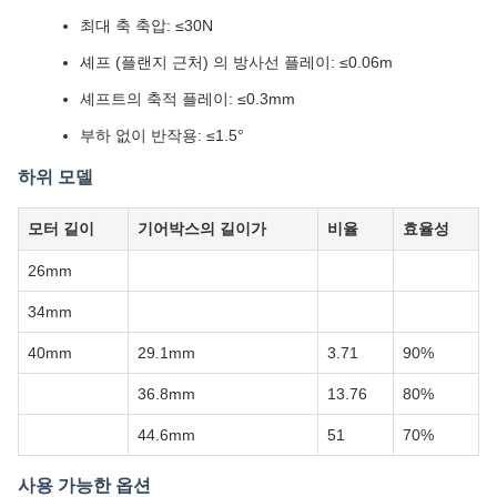
최대 축 축압: ≤30N
셰프 (플랜지 근처) 의 방사선 플레이: ≤0.06m
셰프트의 축적 플레이: ≤0.3mm
부하 없이 반작용: ≤1.5°
하위 모델
모터 길이
기어박스의 길이가
비율
효율성
26mm
34mm
40mm
29.1mm
3.71
90%
36.8mm
13.76
80%
44.6mm
51
70%
사용 가능한 옵션