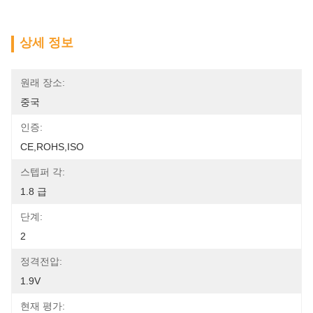
상세 정보
원래 장소:
중국
인증:
CE,ROHS,ISO
스텝퍼 각:
1.8 급
단계:
2
정격전압:
1.9V
현재 평가: