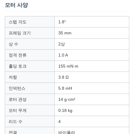
모터 사양
스텝 각도
1.8°
프레임 크기
35 mm
상 수
2상
정격 전류
1.0 A
홀딩 토크
155 mN·m
저항
3.8 Ω
인덕턴스
5.8 mH
로터 관성
14 g·cm²
모터 무게
0.18 kg
리드 수
4
연결
바이폴라