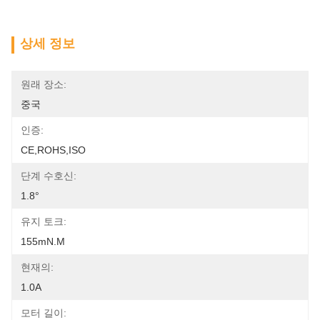
상세 정보
원래 장소:
중국
인증:
CE,ROHS,ISO
단계 수호신:
1.8°
유지 토크:
155mN.m
현재의:
1.0A
모터 길이: