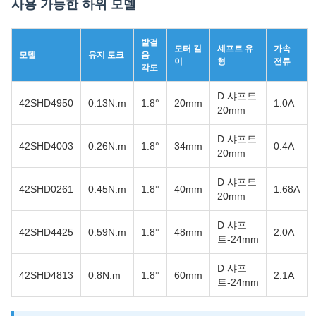
사용 가능한 하위 모델
발걸
모터 길
셰프트 유
가속
모델
유지 토크
음
이
형
전류
각도
D 샤프트
42SHD4950
0.13N.m
1.8°
20mm
1.0A
20mm
D 샤프트
42SHD4003
0.26N.m
1.8°
34mm
0.4A
20mm
D 샤프트
42SHD0261
0.45N.m
1.8°
40mm
1.68A
20mm
D 샤프
42SHD4425
0.59N.m
1.8°
48mm
2.0A
트-24mm
D 샤프
42SHD4813
0.8N.m
1.8°
60mm
2.1A
트-24mm