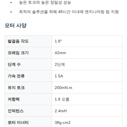
높은 토크와 높은 정밀성 성능
최적의 솔루션을 위해 48시간 이내에 엔지니어링 팀 지원
모터 사양
발걸음 각도
1.8°
프레임 크기
42mm
단계 수
2단계
가속 전류
1.5A
유지 토크
200mN.m
저항력
1.8 오름
인덕턴스
2.4mH
로터 이너티
38g-cm2