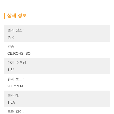
상세 정보
원래 장소:
중국
인증:
CE,ROHS,ISO
단계 수호신:
1.8°
유지 토크:
200mN.m
현재의:
1.5A
모터 길이: