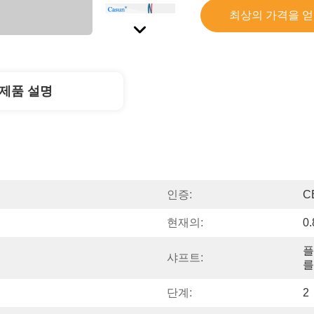
최상의 가격을 
제품 설명
인증:
C
현재의:
0
플
샤프트:
를
단계:
2