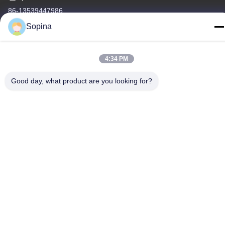
86-13539447986
Sopina
4:34 PM
중국 상등품 하이브리드 스테퍼 모터 공급자. 저작권 (c) 2023-2026
Good day, what product are you looking for?
GUANGZHOU FUDE ELECTRONIC TECHNOLOGY CO.,LTD . 무
단 복제 금지.
사생활 보호 정책
|
사이트맵