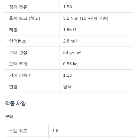
정격 전류
1.5A
출력 토크 (참고)
3.2 N.m (10 RPM 기준)
저항
1.65 Ω
인덕턴스
2.8 mH
로터 관성
38 g·cm²
모터 무게
0.56 kg
기어 감속비
1:13
연결
양극
작동 사양
모터
스텝 각도
1.8°