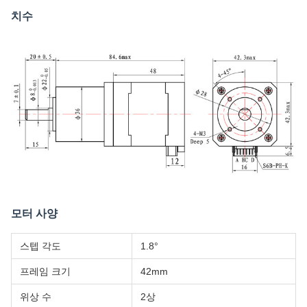
치수
모터 사양
스텝 각도
1.8°
프레임 크기
42mm
위상 수
2상