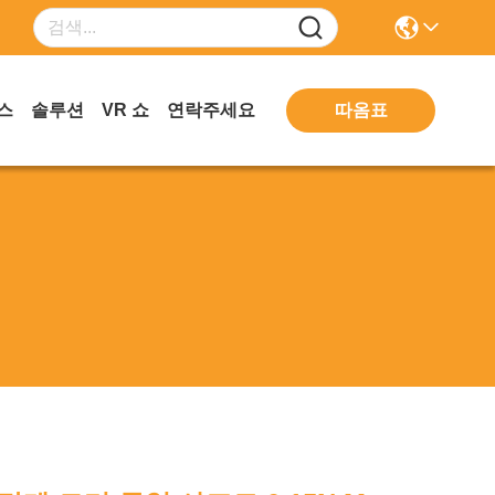
따옴표
스
솔루션
VR 쇼
연락주세요