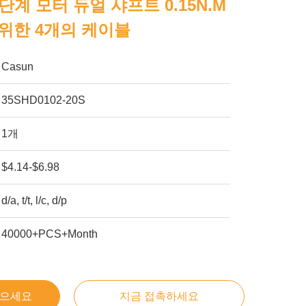
4단계 모터 듀얼 샤프트 0.15N.m
위한 4개의 케이블
Casun
35SHD0102-20S
1개
$4.14-$6.98
d/a, t/t, l/c, d/p
40000+PCS+Month
얻으세요
지금 접촉하세요