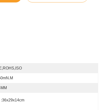
E,ROHS,ISO
50mN.m
4MM
 :36x29x14cm