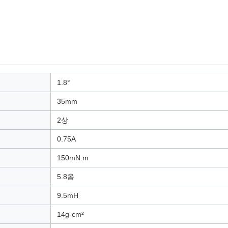
1.8°
35mm
2상
0.75A
150mN.m
5.8옴
9.5mH
14g-cm²