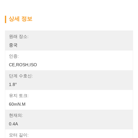
상세 정보
원래 장소:
중국
인증:
CE,ROSH,ISO
단계 수호신:
1.8°
유지 토크:
60mN.m
현재의:
0.4A
모터 길이: