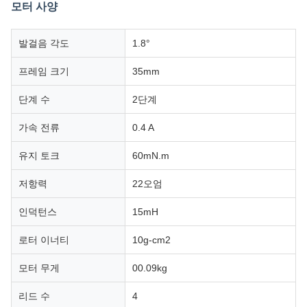
모터 사양
발걸음 각도
1.8°
프레임 크기
35mm
단계 수
2단계
가속 전류
0.4 A
유지 토크
60mN.m
저항력
22오엄
인덕턴스
15mH
로터 이너티
10g-cm2
모터 무게
00.09kg
리드 수
4