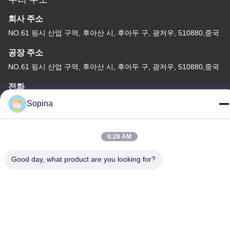
회사 주소
NO.61 핑시 산업 구역, 후아산 시, 후아두 구, 광저우, 510880,중국
공장 주소
NO.61 핑시 산업 구역, 후아산 시, 후아두 구, 광저우, 510880,중국
전화
86-13539447986
Sopina
6:28 AM
Good day, what product are you looking for?
중국 상등품 하이브리드 스테퍼 모터 공급자. 저작권 (c) 2023-2026
GUANGZHOU FUDE ELECTRONIC TECHNOLOGY CO.,LTD . 무
단 복제 금지.
사생활 보호 정책
|
사이트맵