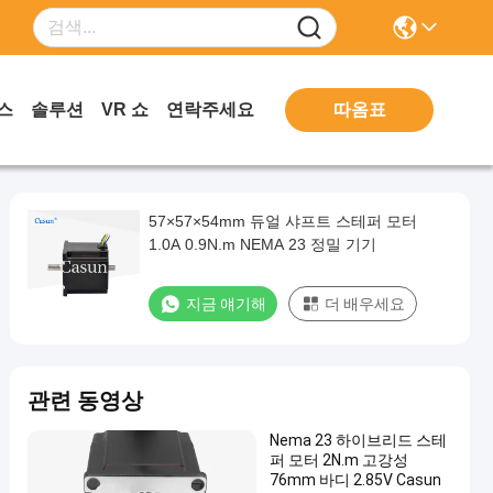
따옴표
스
솔루션
VR 쇼
연락주세요
57×57×54mm 듀얼 샤프트 스테퍼 모터
1.0A 0.9N.m NEMA 23 정밀 기기
지금 얘기해
더 배우세요
관련 동영상
Nema 23 하이브리드 스테
퍼 모터 2N.m 고강성
76mm 바디 2.85V Casun