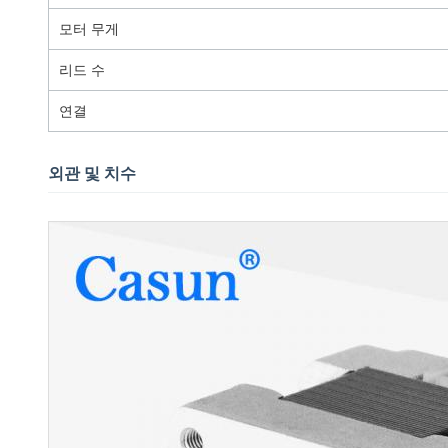
모터 무게
리드 수
연결
외관 및 치수