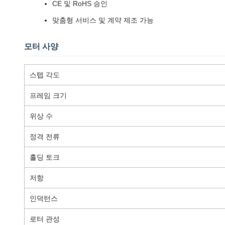
CE 및 RoHS 승인
맞춤형 서비스 및 계약 제조 가능
모터 사양
스텝 각도
프레임 크기
위상 수
정격 전류
홀딩 토크
저항
인덕턴스
로터 관성