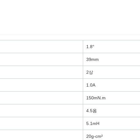
1.8°
39mm
2상
1.0A
150mN.m
4.5옴
5.1mH
20g-cm²