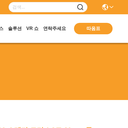
따옴표
스
솔루션
VR 쇼
연락주세요