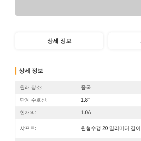
상세 정보
상세 정보
원래 장소:
중국
단계 수호신:
1.8°
현재의:
1.0A
샤프트:
원형수갱 20 밀리미터 길이