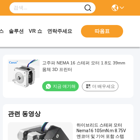
따옴표
스
솔루션
VR 쇼
연락주세요
고주파 NEMA 16 스테퍼 모터 1.8도 39mm
몸체 3D 프린터
지금 얘기해
더 배우세요
관련 동영상
하이브리드 스테퍼 모터
Nema16 105mN.m 8.75V
엔코더 및 기어 포함 스텝