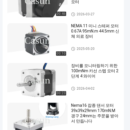
모터
NEMA 16 스텝 모터
00:46
2026-03-27
NEMA 11 미니 스테퍼 모터
0.67A 95mN.m 44.5mm 신
체 의료 장비
nema 11 스텝 모터
2025-05-20
00:10
장비를 모니터링하기 위한
100mNm 카선 스텝 모터 2
단계 4 와이어
NEMA 14 스텝 모터
2026-04-02
00:23
Nema16 잡종 댄서 모터
39x39x29mm 170mN.M
갱구 24mm는 주문을 받아
서 만듭니다