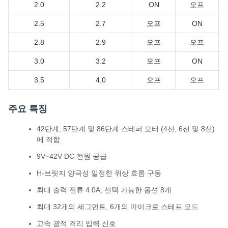
2.0
2.2
ON
오프
2.5
2.7
오프
ON
2.8
2.9
오프
오프
3.0
3.2
오프
ON
3.5
4.0
오프
오프
주요 특징
42단계, 57단계 및 86단계 스테퍼 모터 (4선, 6선 및 8선)
에 적합
9V~42V DC 전원 공급
H-브릿지 양극성 일정한 위상 흐름 구동
최대 출력 전류 4.0A, 선택 가능한 옵션 8개
최대 32개의 세그먼트, 6개의 마이크로 스테프 모드
고속 광적 격리 입력 신호