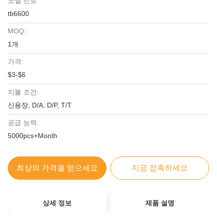
모델 번호:
tb6600
MOQ:
1개
가격:
$3-$6
지불 조건:
신용장, D/A, D/P, T/T
공급 능력:
5000pcs+Month
최상의 가격을 얻으세요
지금 접촉하세요
상세 정보
제품 설명