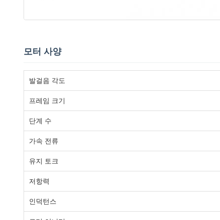
모터 사양
발걸음 각도
프레임 크기
단계 수
가속 전류
유지 토크
저항력
인덕턴스