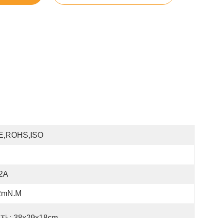
E,ROHS,ISO
.2A
2mN.m
자 : 38x29x18cm