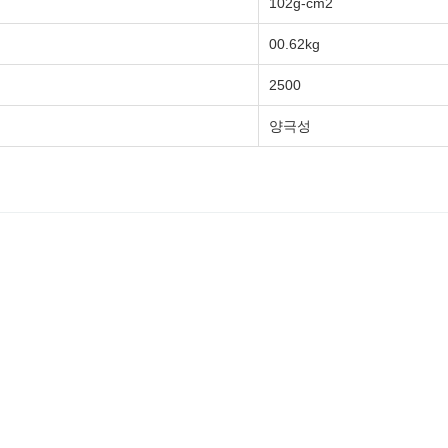
102g-cm2
00.62kg
2500
양극성