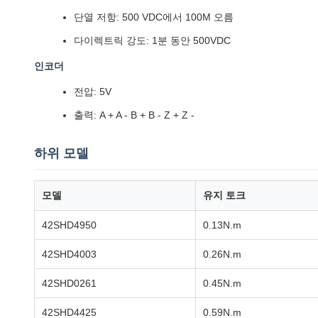
단열 저항: 500 VDC에서 100M 오름
다이렉트릭 강도: 1분 동안 500VDC
인코더
전압: 5V
출력: A + A - B + B - Z + Z -
하위 모델
모델
유지 토크
42SHD4950
0.13N.m
42SHD4003
0.26N.m
42SHD0261
0.45N.m
42SHD4425
0.59N.m