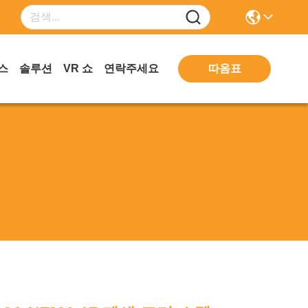
따옴표
스
솔루션
VR 쇼
연락주세요