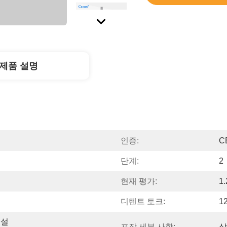
제품 설명
인증:
C
단계:
2
현재 평가:
1
디텐트 토크:
1
 설
포장 세부 사항:
상