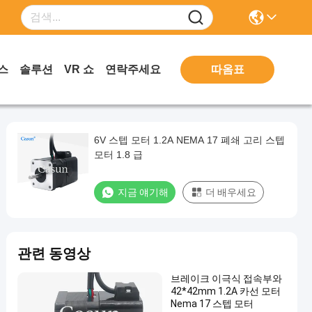
따옴표
스
솔루션
VR 쇼
연락주세요
6V 스텝 모터 1.2A NEMA 17 폐쇄 고리 스텝
모터 1.8 급
지금 얘기해
더 배우세요
관련 동영상
브레이크 이극식 접속부와
42*42mm 1.2A 카선 모터
Nema 17 스텝 모터