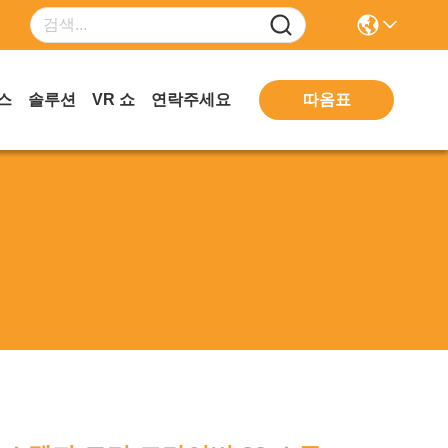
따옴표
스
솔루션
VR 쇼
연락주세요