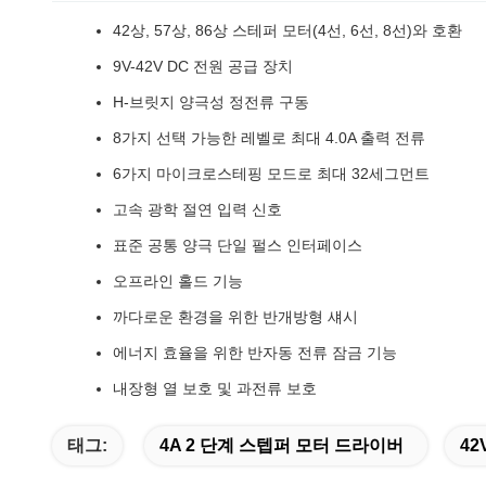
42상, 57상, 86상 스테퍼 모터(4선, 6선, 8선)와 호환
9V-42V DC 전원 공급 장치
H-브릿지 양극성 정전류 구동
8가지 선택 가능한 레벨로 최대 4.0A 출력 전류
6가지 마이크로스테핑 모드로 최대 32세그먼트
고속 광학 절연 입력 신호
표준 공통 양극 단일 펄스 인터페이스
오프라인 홀드 기능
까다로운 환경을 위한 반개방형 섀시
에너지 효율을 위한 반자동 전류 잠금 기능
내장형 열 보호 및 과전류 보호
태그:
4A 2 단계 스텝퍼 모터 드라이버
42