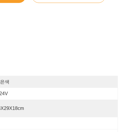
은색
-24V
8X29X18cm