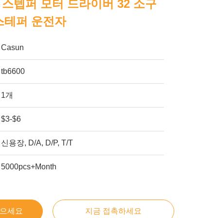
단계 스텝퍼 모터 드라이버 32 소구
 스테퍼 운전자
Casun
tb6600
1개
$3-$6
신용장, D/A, D/P, T/T
5000pcs+Month
얻으세요
지금 접촉하세요