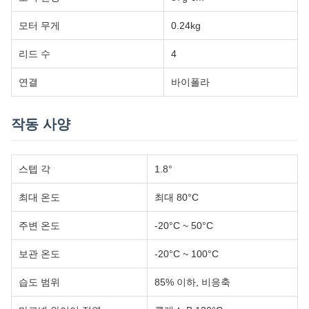
모터 무게
0.24kg
리드 수
4
연결
바이폴라
작동 사양
스텝 각
1.8°
최대 온도
최대 80°C
주변 온도
-20°C ~ 50°C
보관 온도
-20°C ~ 100°C
습도 범위
85% 이하, 비응축