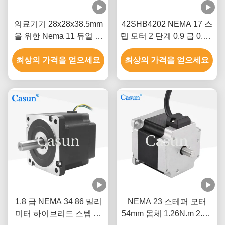
의료기기 28x28x38.5mm
42SHB4202 NEMA 17 스
을 위한 Nema 11 듀얼 원
텝 모터 2 단계 0.9 급 0.8A
축 스테핑 모터
0.13N.M 4는 현명한 장비
최상의 가격을 얻으세요
최상의 가격을 얻으세요
를 전보로 청구합니다
1.8 급 NEMA 34 86 밀리
NEMA 23 스테퍼 모터
미터 하이브리드 스텝 모
54mm 몸체 1.26N.m 2.8A