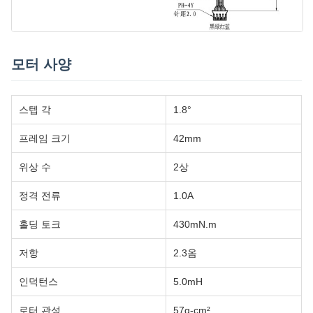
모터 사양
스텝 각
1.8°
프레임 크기
42mm
위상 수
2상
정격 전류
1.0A
홀딩 토크
430mN.m
저항
2.3옴
인덕턴스
5.0mH
로터 관성
57g-cm²