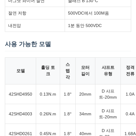
마그넷 와이어 절연
클래스 B 130°C
절연 저항
500VDC에서 100M옴
내전압
1분 동안 500VDC
사용 가능한 모델
스
홀딩 토
모터
샤프트
정격
모델
텝
크
길이
유형
전류
각
D 샤프
42SHD4950
0.13N.m
1.8°
20mm
1.0A
트-20mm
D 샤프
42SHD4003
0.26N.m
1.8°
34mm
0.4A
트-20mm
D 샤프
42SHD0261
0.45N.m
1.8°
40mm
1.68A