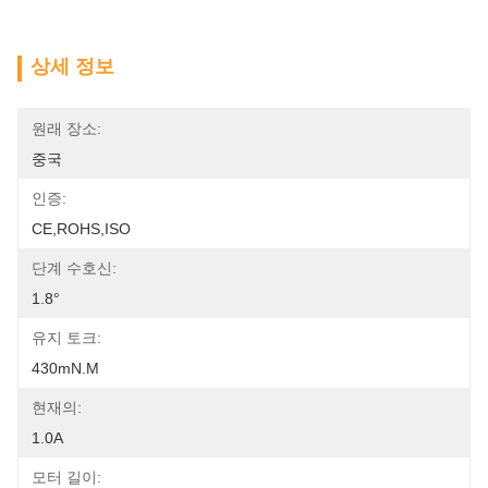
상세 정보
원래 장소:
중국
인증:
CE,ROHS,ISO
단계 수호신:
1.8°
유지 토크:
430mN.m
현재의:
1.0A
모터 길이: