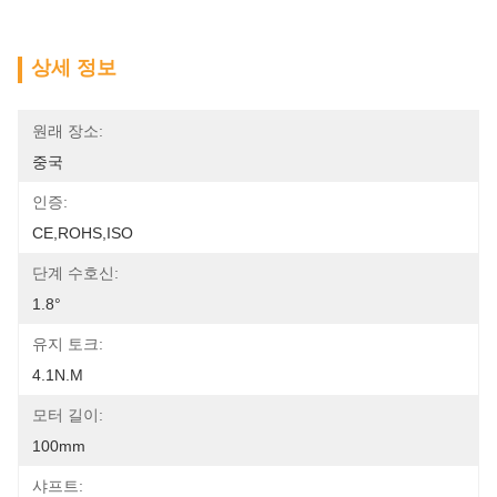
상세 정보
원래 장소:
중국
인증:
CE,ROHS,ISO
단계 수호신:
1.8°
유지 토크:
4.1N.m
모터 길이:
100mm
샤프트: