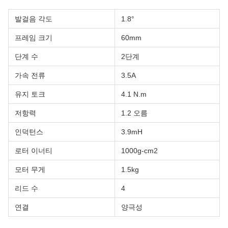
발걸음 각도
1.8°
프레임 크기
60mm
단계 수
2단계
가속 전류
3.5A
유지 토크
4.1 N.m
저항력
1.2 오름
인덕턴스
3.9mH
로터 이너티
1000g-cm2
모터 무게
1.5kg
리드 수
4
연결
양극성