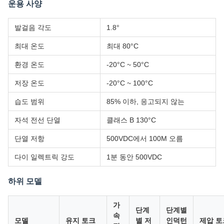
운용 사양
발걸음 각도
1.8°
최대 온도
최대 80°C
환경 온도
-20°C ~ 50°C
저장 온도
-20°C ~ 100°C
습도 범위
85% 이하, 응고되지 않는
자석 전선 단열
클래스 B 130°C
단열 저항
500VDC에서 100M 오름
다이 일렉트릭 강도
1분 동안 500VDC
하위 모델
가
단계
단계별
속
모델
유지 토크
별 저
인덕턴
제압 토