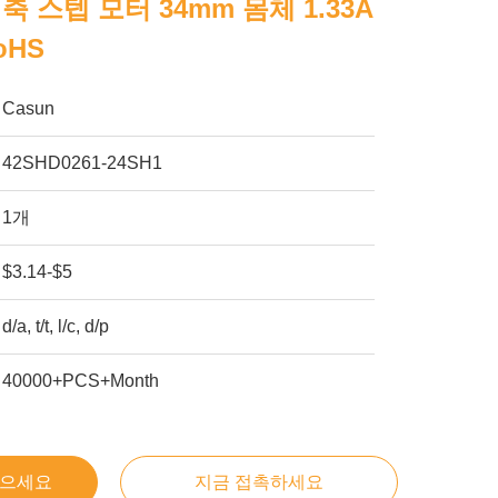
 축 스텝 모터 34mm 몸체 1.33A
oHS
Casun
42SHD0261-24SH1
1개
$3.14-$5
d/a, t/t, l/c, d/p
40000+PCS+Month
얻으세요
지금 접촉하세요