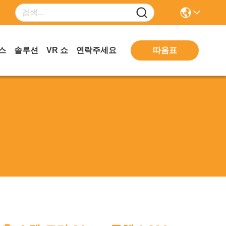
따옴표
스
솔루션
VR 쇼
연락주세요