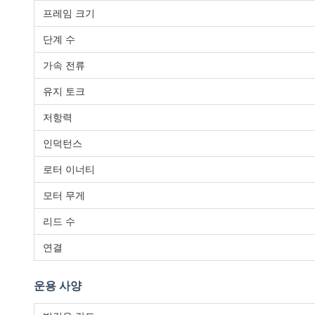
프레임 크기
단계 수
가속 전류
유지 토크
저항력
인덕턴스
로터 이너티
모터 무게
리드 수
연결
운용 사양