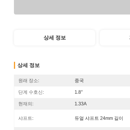
상세 정보
상세 정보
원래 장소:
중국
단계 수호신:
1.8°
현재의:
1.33A
샤프트:
듀얼 샤프트 24mm 길이