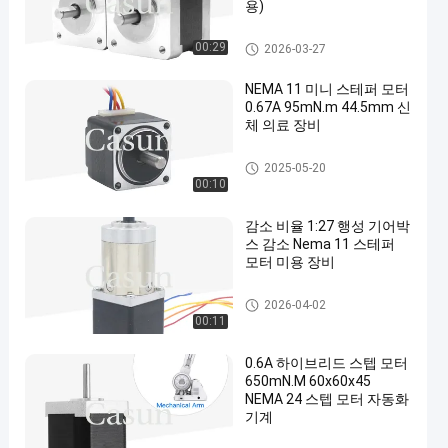
용)
NEMA 14 스텝 모터
00:29
2026-03-27
NEMA 11 미니 스테퍼 모터
0.67A 95mN.m 44.5mm 신
체 의료 장비
nema 11 스텝 모터
2025-05-20
00:10
감소 비율 1:27 행성 기어박
스 감소 Nema 11 스테퍼
모터 미용 장비
NEMA 11은 스텝 모터에 기어
2026-04-02
를 넣었습니다
00:11
0.6A 하이브리드 스텝 모터
650mN.M 60x60x45
NEMA 24 스텝 모터 자동화
기계