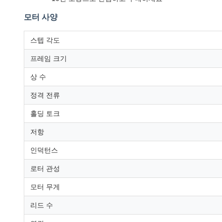
모터 사양
스텝 각도
프레임 크기
상 수
정격 전류
홀딩 토크
저항
인덕턴스
로터 관성
모터 무게
리드 수