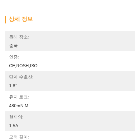
상세 정보
원래 장소:
중국
인증:
CE,ROSH,ISO
단계 수호신:
1.8°
유지 토크:
480mN.m
현재의:
1.5A
모터 길이: