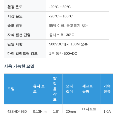
환경 온도
-20°C ~ 50°C
저장 온도
-20°C ~ 100°C
습도 범위
85% 이하, 응고되지 않는
자석 전선 단열
클래스 B 130°C
단열 저항
500VDC에서 100M 오름
다이 일렉트릭 강도
1분 동안 500VDC
사용 가능한 모델
발
걸
유지 토
모터
셰프트
가속
모델
음
크
길이
유형
전류
각
도
D 샤프트
42SHD4950
0.13N.m
1.8°
20mm
1.0A