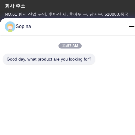
회사 주소
NO.61 핑시 산업 구역, 후아산 시, 후아두 구, 광저우, 510880,중국
공장 주소
Sopina
NO.61 핑시 산업 구역, 후아산 시, 후아두 구, 광저우, 510880,중국
전화
11:57 AM
86-13539447986
Good day, what product are you looking for?
중국 상등품 하이브리드 스테퍼 모터 공급자. 저작권 (c) 2023-2026
GUANGZHOU FUDE ELECTRONIC TECHNOLOGY CO.,LTD . 무
단 복제 금지.
사생활 보호 정책
|
사이트맵