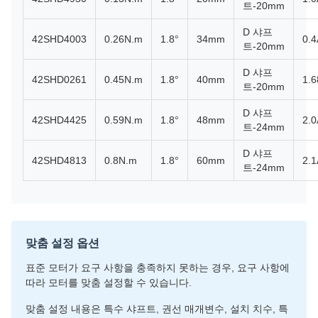
트-20mm
D 샤프
42SHD4003
0.26N.m
1.8°
34mm
0.4
트-20mm
D 샤프
42SHD0261
0.45N.m
1.8°
40mm
1.
트-20mm
D 샤프
42SHD4425
0.59N.m
1.8°
48mm
2.0
트-24mm
D 샤프
42SHD4813
0.8N.m
1.8°
60mm
2.1
트-24mm
맞춤 설정 옵션
표준 모터가 요구 사항을 충족하지 못하는 경우, 요구 사항에
따라 모터를 맞춤 설정할 수 있습니다.
맞춤 설정 내용은 특수 샤프트, 권선 매개변수, 설치 치수, 특