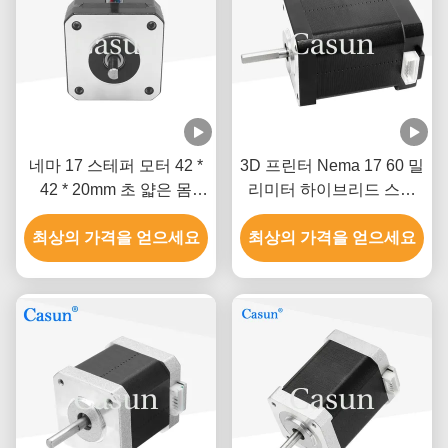
네마 17 스테퍼 모터 42 *
3D 프린터 Nema 17 60 밀
42 * 20mm 초 얇은 몸
리미터 하이브리드 스텝
1.0A 130mN.m 의료 장비
모터 0.5A 0.78N.M 2는 단
최상의 가격을 얻으세요
최상의 가격을 얻으세요
계적으로 시행합니다