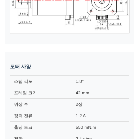
모터 사양
스텝 각도
1.8°
프레임 크기
42 mm
위상 수
2상
정격 전류
1.2 A
홀딩 토크
550 mN.m
저항
2.4 ohm