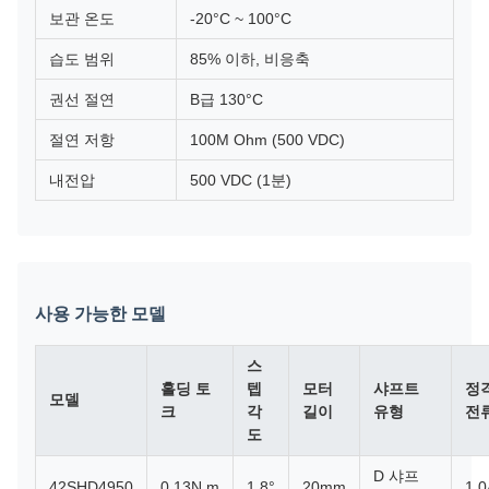
보관 온도
-20°C ~ 100°C
습도 범위
85% 이하, 비응축
권선 절연
B급 130°C
절연 저항
100M Ohm (500 VDC)
내전압
500 VDC (1분)
사용 가능한 모델
스
홀딩 토
텝
모터
샤프트
정
모델
크
각
길이
유형
전
도
D 샤프
42SHD4950
0.13N.m
1.8°
20mm
1.0