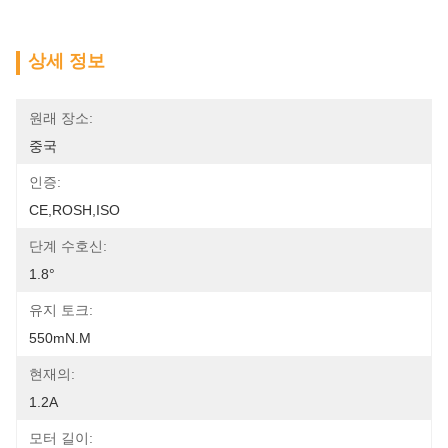
상세 정보
원래 장소:
중국
인증:
CE,ROSH,ISO
단계 수호신:
1.8°
유지 토크:
550mN.m
현재의:
1.2A
모터 길이: