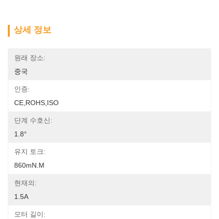
상세 정보
원래 장소:
중국
인증:
CE,ROHS,ISO
단계 수호신:
1.8°
유지 토크:
860mN.m
현재의:
1.5A
모터 길이: