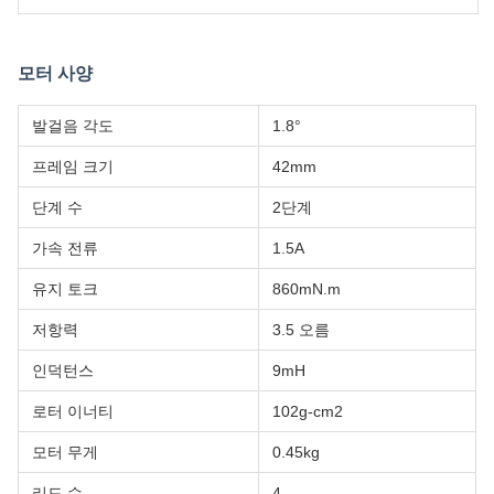
모터 사양
발걸음 각도
1.8°
프레임 크기
42mm
단계 수
2단계
가속 전류
1.5A
유지 토크
860mN.m
저항력
3.5 오름
인덕턴스
9mH
로터 이너티
102g-cm2
모터 무게
0.45kg
리드 수
4