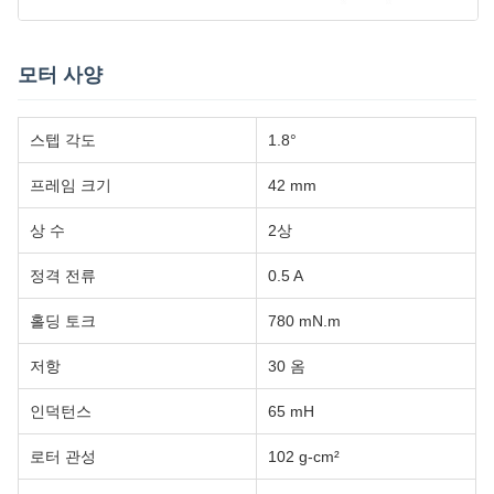
모터 사양
스텝 각도
1.8°
프레임 크기
42 mm
상 수
2상
정격 전류
0.5 A
홀딩 토크
780 mN.m
저항
30 옴
인덕턴스
65 mH
로터 관성
102 g-cm²