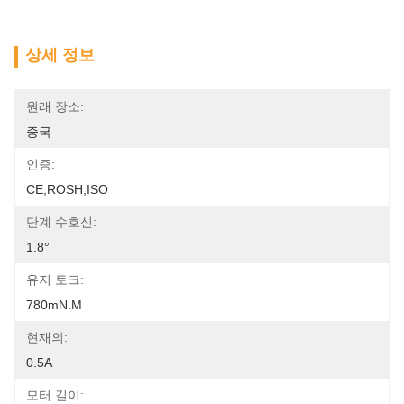
상세 정보
원래 장소:
중국
인증:
CE,ROSH,ISO
단계 수호신:
1.8°
유지 토크:
780mN.m
현재의:
0.5A
모터 길이: