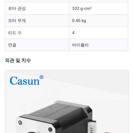
로터 관성
102 g-cm²
모터 무게
0.45 kg
리드 수
4
연결
바이폴라
외관 및 치수