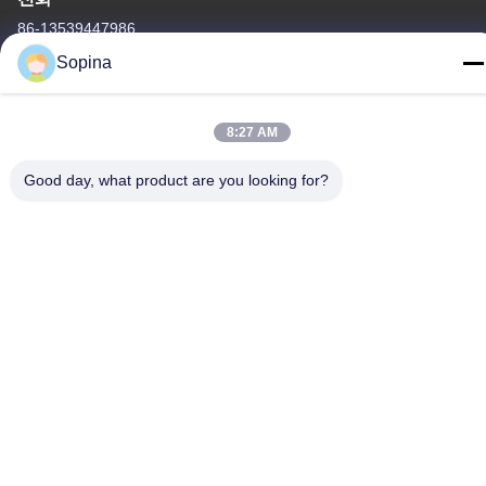
86-13539447986
Sopina
8:27 AM
중국 상등품 하이브리드 스테퍼 모터 공급자. 저작권 (c) 2023-2026
Good day, what product are you looking for?
GUANGZHOU FUDE ELECTRONIC TECHNOLOGY CO.,LTD . 무
단 복제 금지.
사생활 보호 정책
|
사이트맵