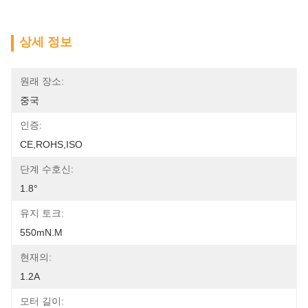
상세 정보
원래 장소:
중국
인증:
CE,ROHS,ISO
단계 수호신:
1.8°
유지 토크:
550mN.m
현재의:
1.2A
모터 길이: