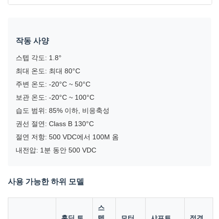
작동 사양
스텝 각도: 1.8°
최대 온도: 최대 80°C
주변 온도: -20°C ~ 50°C
보관 온도: -20°C ~ 100°C
습도 범위: 85% 이하, 비응축성
권선 절연: Class B 130°C
절연 저항: 500 VDC에서 100M 옴
내전압: 1분 동안 500 VDC
사용 가능한 하위 모델
스
홀딩 토
텝
모터
샤프트
정격