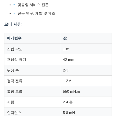
맞춤형 서비스 전문
전문 연구, 개발 및 제조
모터 사양
매개변수
값
스텝 각도
1.8°
프레임 크기
42 mm
위상 수
2상
정격 전류
1.2 A
홀딩 토크
550 mN.m
저항
2.4 옴
인덕턴스
5.8 mH