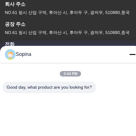
회사 주소
NO.61 핑시 산업 구역, 후아산 시, 후아두 구, 광저우, 510880,중국
공장 주소
NO.61 핑시 산업 구역, 후아산 시, 후아두 구, 광저우, 510880,중국
전화
86-13539447986
Sopina
3:44 PM
Good day, what product are you looking for?
중국 상등품 하이브리드 스테퍼 모터 공급자. 저작권 (c) 2023-2026
GUANGZHOU FUDE ELECTRONIC TECHNOLOGY CO.,LTD . 무
단 복제 금지.
사생활 보호 정책
|
사이트맵