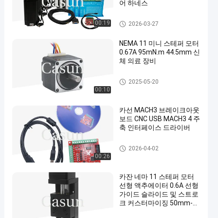
어 하네스
스텝 모터 부속물
00:19
2026-03-27
NEMA 11 미니 스테퍼 모터
0.67A 95mN.m 44.5mm 신
체 의료 장비
nema 11 스텝 모터
2025-05-20
00:10
카선 MACH3 브레이크아웃
보드 CNC USB MACH3 4 주
축 인터페이스 드라이버
스텝 모터 부속물
2026-04-02
00:26
카잔 네마 11 스테퍼 모터
선형 액추에이터 0.6A 선형
가이드 슬라이드 및 스트로
크 커스터마이징 50mm-
900mm