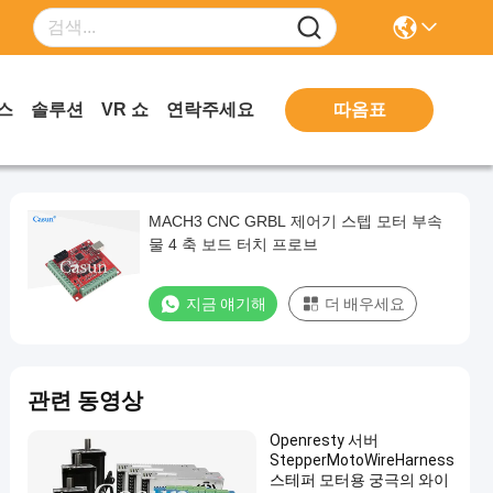
따옴표
스
솔루션
VR 쇼
연락주세요
MACH3 CNC GRBL 제어기 스텝 모터 부속
물 4 축 보드 터치 프로브
지금 얘기해
더 배우세요
관련 동영상
Openresty 서버
StepperMotoWireHarness
스테퍼 모터용 궁극의 와이