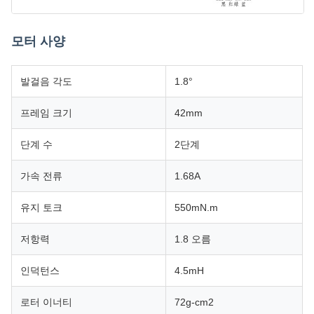
모터 사양
발걸음 각도
1.8°
프레임 크기
42mm
단계 수
2단계
가속 전류
1.68A
유지 토크
550mN.m
저항력
1.8 오름
인덕턴스
4.5mH
로터 이너티
72g-cm2