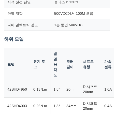
자석 전선 단열
클래스 B 130°C
단열 저항
500VDC에서 100M 오름
다이 일렉트릭 강도
1분 동안 500VDC
하위 모델
발
걸
유지 토
모터
셰프트
가속
모델
음
크
길이
유형
전류
각
도
D 샤프트
42SHD4950
0.13N.m
1.8°
20mm
1.0A
20mm
D 샤프트
42SHD4003
0.26N.m
1.8°
34mm
0.4A
20mm