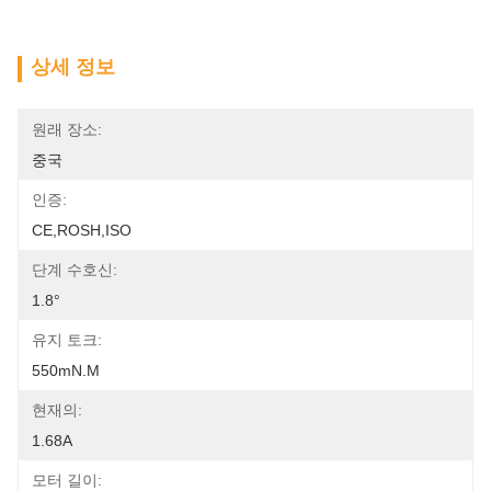
상세 정보
원래 장소:
중국
인증:
CE,ROSH,ISO
단계 수호신:
1.8°
유지 토크:
550mN.m
현재의:
1.68A
모터 길이: