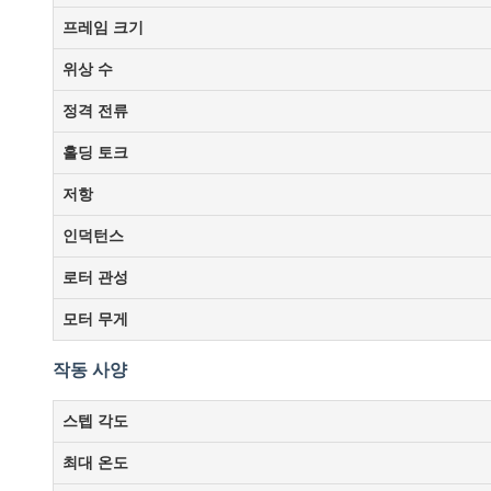
프레임 크기
위상 수
정격 전류
홀딩 토크
저항
인덕턴스
로터 관성
모터 무게
작동 사양
스텝 각도
최대 온도