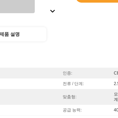
제품 설명
인증:
C
전류 / 단계:
2
모
맞춤형:
계
공급 능력:
4