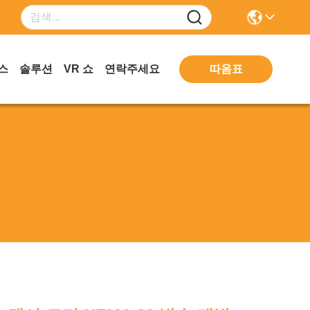
따옴표
스
솔루션
VR 쇼
연락주세요