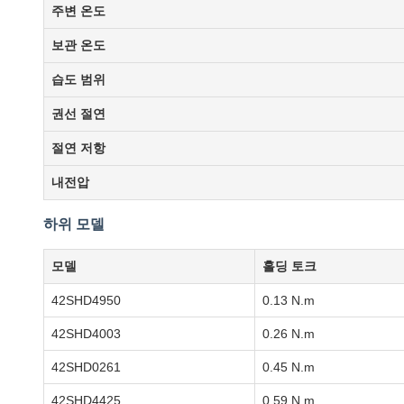
주변 온도
보관 온도
습도 범위
권선 절연
절연 저항
내전압
하위 모델
모델
홀딩 토크
42SHD4950
0.13 N.m
42SHD4003
0.26 N.m
42SHD0261
0.45 N.m
42SHD4425
0.59 N.m