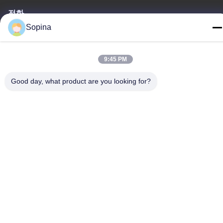
전화
86-13539447986
Sopina
9:45 PM
Good day, what product are you looking for?
중국 상등품 하이브리드 스테퍼 모터 공급자. 저작권 (c) 2023-2026
GUANGZHOU FUDE ELECTRONIC TECHNOLOGY CO.,LTD . 무
단 복제 금지.
사생활 보호 정책
|
사이트맵