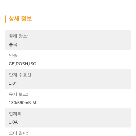
상세 정보
원래 장소:
중국
인증:
CE,ROSH,ISO
단계 수호신:
1.8°
유지 토크:
130/590mN.m
현재의:
1.0A
모터 길이: