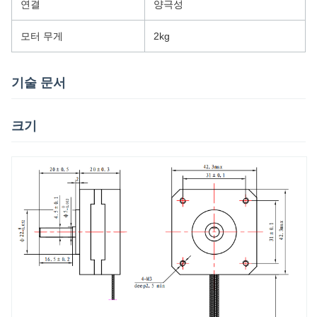
연결
양극성
모터 무게
2kg
기술 문서
크기