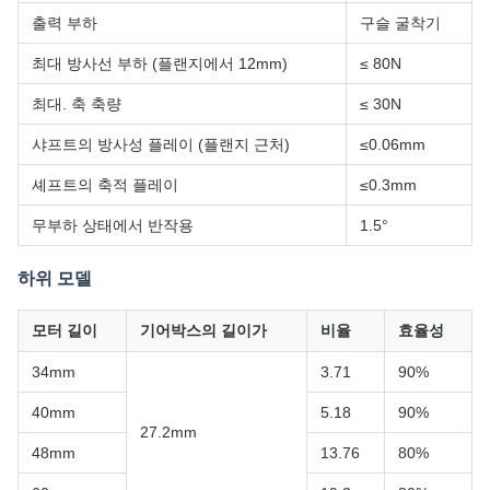
출력 부하
구슬 굴착기
최대 방사선 부하 (플랜지에서 12mm)
≤ 80N
최대. 축 축량
≤ 30N
샤프트의 방사성 플레이 (플랜지 근처)
≤0.06mm
셰프트의 축적 플레이
≤0.3mm
무부하 상태에서 반작용
1.5°
하위 모델
모터 길이
기어박스의 길이가
비율
효율성
34mm
3.71
90%
40mm
5.18
90%
27.2mm
48mm
13.76
80%