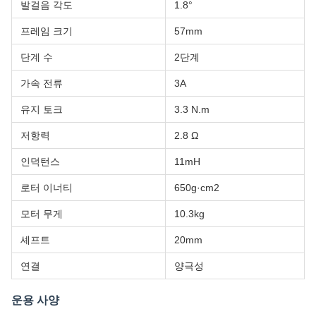
발걸음 각도
1.8°
프레임 크기
57mm
단계 수
2단계
가속 전류
3A
유지 토크
3.3 N.m
저항력
2.8 Ω
인덕턴스
11mH
로터 이너티
650g·cm2
모터 무게
10.3kg
셰프트
20mm
연결
양극성
운용 사양