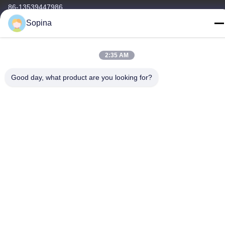
86-13539447986
Sopina
2:35 AM
중국 상등품 하이브리드 스테퍼 모터 공급자. 저작권 (c) 2023-2026
Good day, what product are you looking for?
GUANGZHOU FUDE ELECTRONIC TECHNOLOGY CO.,LTD . 무
단 복제 금지.
사생활 보호 정책
|
사이트맵