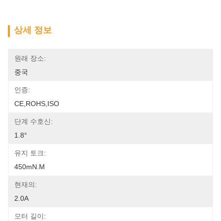
상세 정보
원래 장소:
중국
인증:
CE,ROHS,ISO
단계 수호신:
1.8°
유지 토크:
450mN.m
현재의:
2.0A
모터 길이: