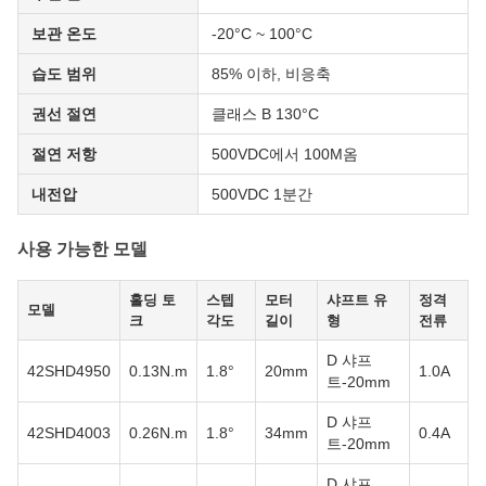
보관 온도
-20°C ~ 100°C
습도 범위
85% 이하, 비응축
권선 절연
클래스 B 130°C
절연 저항
500VDC에서 100M옴
내전압
500VDC 1분간
사용 가능한 모델
홀딩 토
스텝
모터
샤프트 유
정격
모델
크
각도
길이
형
전류
D 샤프
42SHD4950
0.13N.m
1.8°
20mm
1.0A
트-20mm
D 샤프
42SHD4003
0.26N.m
1.8°
34mm
0.4A
트-20mm
D 샤프