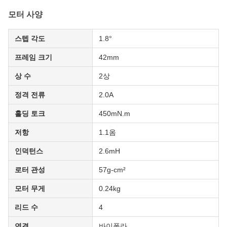
모터 사양
스텝 각도
1.8°
프레임 크기
42mm
상 수
2상
정격 전류
2.0A
홀딩 토크
450mN.m
저항
1.1옴
인덕턴스
2.6mH
로터 관성
57g-cm²
모터 무게
0.24kg
리드 수
4
연결
바이폴라