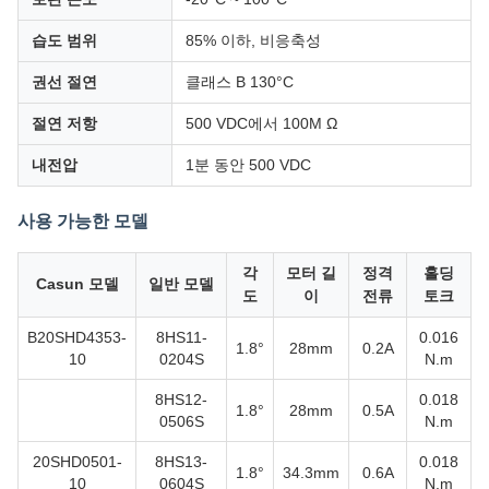
습도 범위
85% 이하, 비응축성
권선 절연
클래스 B 130°C
절연 저항
500 VDC에서 100M Ω
내전압
1분 동안 500 VDC
사용 가능한 모델
각
모터 길
정격
홀딩
Casun 모델
일반 모델
도
이
전류
토크
B20SHD4353-
8HS11-
0.016
1.8°
28mm
0.2A
10
0204S
N.m
8HS12-
0.018
1.8°
28mm
0.5A
0506S
N.m
20SHD0501-
8HS13-
0.018
1.8°
34.3mm
0.6A
10
0604S
N.m