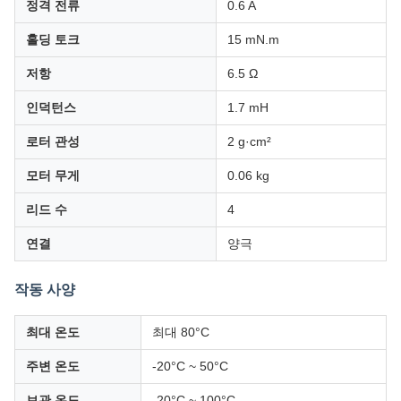
정격 전류
0.6 A
홀딩 토크
15 mN.m
저항
6.5 Ω
인덕턴스
1.7 mH
로터 관성
2 g·cm²
모터 무게
0.06 kg
리드 수
4
연결
양극
작동 사양
최대 온도
최대 80°C
주변 온도
-20°C ~ 50°C
보관 온도
-20°C ~ 100°C