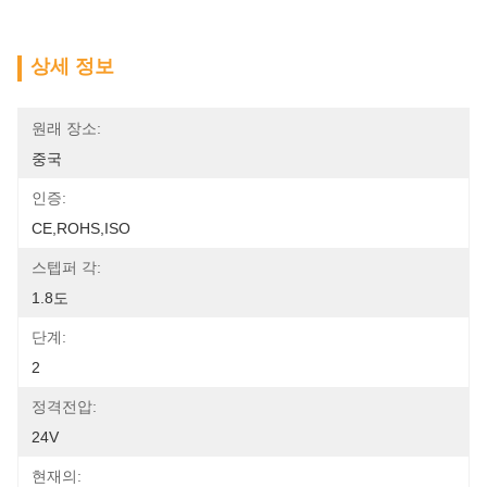
상세 정보
원래 장소:
중국
인증:
CE,ROHS,ISO
스텝퍼 각:
1.8도
단계:
2
정격전압:
24V
현재의: