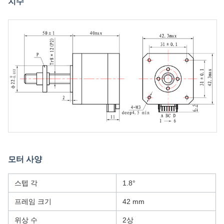
치수
모터 사양
스텝 각
1.8°
프레임 크기
42 mm
위상 수
2상