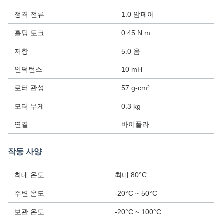
정격 전류
1.0 암페어
홀딩 토크
0.45 N.m
저항
5.0 옴
인덕턴스
10 mH
로터 관성
57 g-cm²
모터 무게
0.3 kg
연결
바이폴라
작동 사양
최대 온도
최대 80°C
주변 온도
-20°C ~ 50°C
보관 온도
-20°C ~ 100°C