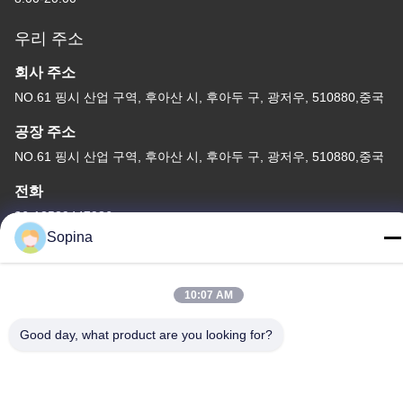
우리 주소
회사 주소
NO.61 핑시 산업 구역, 후아산 시, 후아두 구, 광저우, 510880,중국
공장 주소
NO.61 핑시 산업 구역, 후아산 시, 후아두 구, 광저우, 510880,중국
전화
86-13539447986
Sopina
10:07 AM
중국 상등품 하이브리드 스테퍼 모터 공급자. 저작권 (c) 2023-2026
Good day, what product are you looking for?
GUANGZHOU FUDE ELECTRONIC TECHNOLOGY CO.,LTD . 무
단 복제 금지.
사생활 보호 정책
|
사이트맵