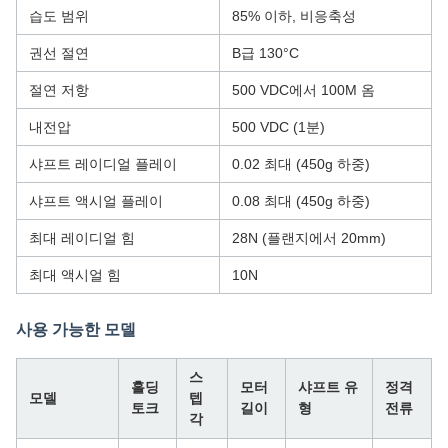
습도 범위
85% 이하, 비응축성
권선 절연
B급 130°C
절연 저항
500 VDC에서 100M 옴
내전압
500 VDC (1분)
샤프트 레이디얼 플레이
0.02 최대 (450g 하중)
샤프트 액시얼 플레이
0.08 최대 (450g 하중)
최대 레이디얼 힘
28N (플랜지에서 20mm)
최대 액시얼 힘
10N
사용 가능한 모델
스
홀딩
모터
샤프트 유
정격
모델
텝
토크
길이
형
전류
각