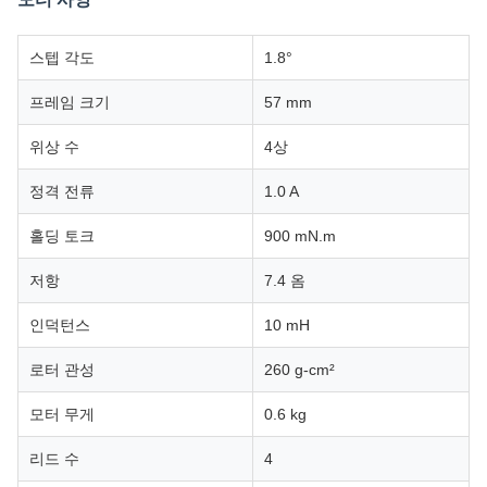
스텝 각도
1.8°
프레임 크기
57 mm
위상 수
4상
정격 전류
1.0 A
홀딩 토크
900 mN.m
저항
7.4 옴
인덕턴스
10 mH
로터 관성
260 g-cm²
모터 무게
0.6 kg
리드 수
4