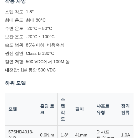
작동 사양
스텝 각도: 1.8°
최대 온도: 최대 80°C
주변 온도: -20°C ~ 50°C
보관 온도: -20°C ~ 100°C
습도 범위: 85% 이하, 비응축성
권선 절연: Class B 130°C
절연 저항: 500 VDC에서 100M 옴
내전압: 1분 동안 500 VDC
하위 모델
스
홀딩 토
텝
샤프트
정격
모델
길이
크
각
유형
전류
도
57SHD4013-
D 샤프
0.6N.m
1.8°
41mm
1.0A