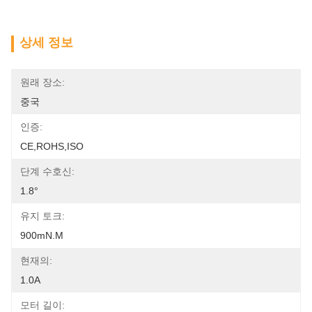
상세 정보
원래 장소:
중국
인증:
CE,ROHS,ISO
단계 수호신:
1.8°
유지 토크:
900mN.m
현재의:
1.0A
모터 길이: