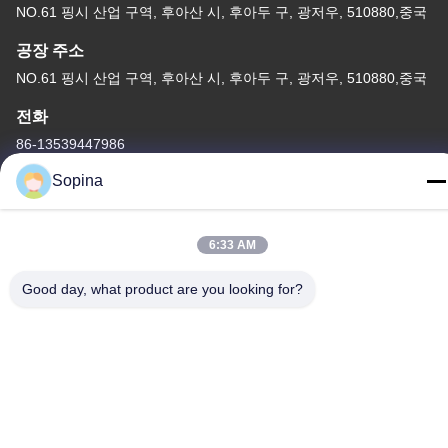
NO.61 핑시 산업 구역, 후아산 시, 후아두 구, 광저우, 510880,중국
공장 주소
NO.61 핑시 산업 구역, 후아산 시, 후아두 구, 광저우, 510880,중국
전화
86-13539447986
Sopina
6:33 AM
중국 상등품 하이브리드 스테퍼 모터 공급자. 저작권 (c) 2023-2026
GUANGZHOU FUDE ELECTRONIC TECHNOLOGY CO.,LTD . 무
Good day, what product are you looking for?
단 복제 금지.
사생활 보호 정책
|
사이트맵