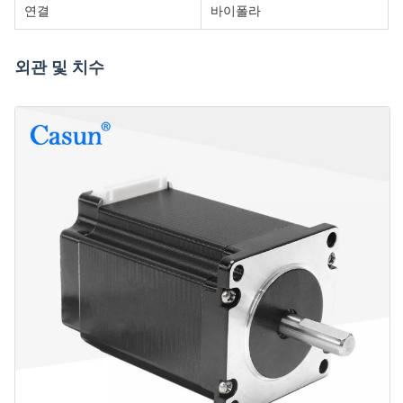
연결
바이폴라
외관 및 치수