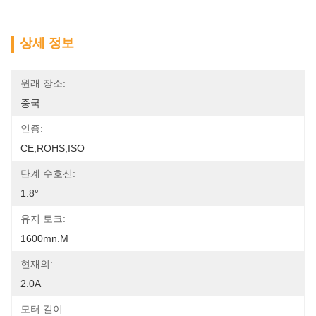
상세 정보
원래 장소:
중국
인증:
CE,ROHS,ISO
단계 수호신:
1.8°
유지 토크:
1600mn.m
현재의:
2.0A
모터 길이: