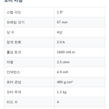
모터 사양
스텝 각도
1.8°
프레임 크기
57 mm
상 수
4상
정격 전류
2.0 A
홀딩 토크
1600 mN.m
저항
2.5 ohm
인덕턴스
4.9 mH
로터 관성
480 g-cm²
모터 무게
1.2 kg
리드 수
4