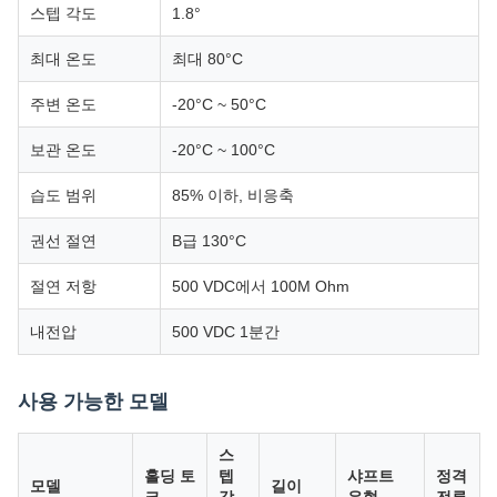
스텝 각도
1.8°
최대 온도
최대 80°C
주변 온도
-20°C ~ 50°C
보관 온도
-20°C ~ 100°C
습도 범위
85% 이하, 비응축
권선 절연
B급 130°C
절연 저항
500 VDC에서 100M Ohm
내전압
500 VDC 1분간
사용 가능한 모델
스
홀딩 토
텝
샤프트
정격
모델
길이