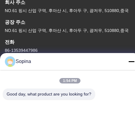
회사 주소
NO.61 핑시 산업 구역, 후아산 시, 후아두 구, 광저우, 510880,중국
공장 주소
NO.61 핑시 산업 구역, 후아산 시, 후아두 구, 광저우, 510880,중국
전화
86-13539447986
Sopina
1:54 PM
중국 상등품 하이브리드 스테퍼 모터 공급자. 저작권 (c) 2023-2026
GUANGZHOU FUDE ELECTRONIC TECHNOLOGY CO.,LTD . 무
Good day, what product are you looking for?
단 복제 금지.
사생활 보호 정책
|
사이트맵