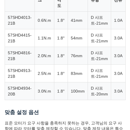
크
각
유형
전류
도
57SHD4013-
D 샤프
0.6N.m
1.8°
41mm
1.0A
21B
트-21mm
57SHD4415-
D 샤프
1.1N.m
1.8°
54mm
3.0A
21B
트-21mm
57SHD4816-
D 샤프
2.0N.m
1.8°
76mm
3.0A
21B
트-21mm
57SHD4913-
D 샤프
2.5N.m
1.8°
83mm
3.0A
21B
트-21mm
57SHD4934-
D 샤프
3.0N.m
1.8°
100mm
3.0A
20B
트-20mm
맞춤 설정 옵션
표준 모터가 요구 사항을 충족하지 못하는 경우, 고객님의 요구 사
항에 따라 모터를 맞춤 제작할 수 있습니다. 맞춤 제작 내용은 특수