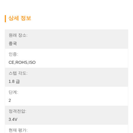
상세 정보
원래 장소:
중국
인증:
CE,ROHS,ISO
스텝 각도:
1.8 급
단계:
2
정격전압:
3.4V
현재 평가: