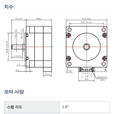
치수
모터 사양
스텝 각도
1.8°