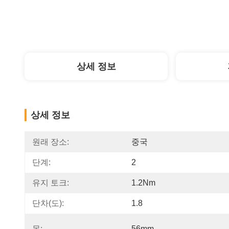
상세 정보
상세 정보
원래 장소:
중국
단계:
2
유지 토크:
1.2Nm
단차(도):
1.8
몸:
56mm