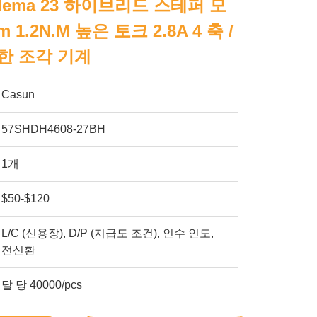
 Nema 23 하이브리드 스테퍼 모
m 1.2N.m 높은 토크 2.8A 4 축 /
위한 조각 기계
Casun
57SHDH4608-27BH
1개
$50-$120
L/C (신용장), D/P (지급도 조건), 인수 인도,
전신환
달 당 40000/pcs