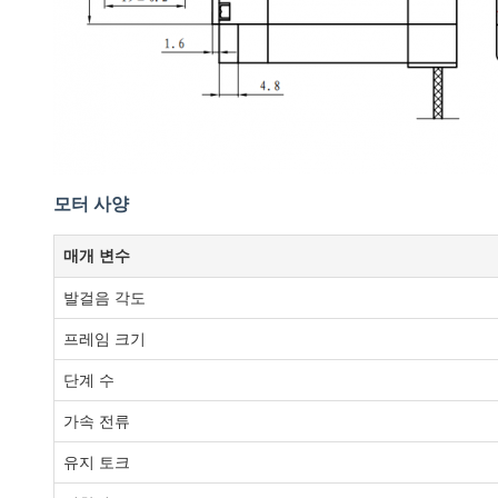
모터 사양
매개 변수
발걸음 각도
프레임 크기
단계 수
가속 전류
유지 토크