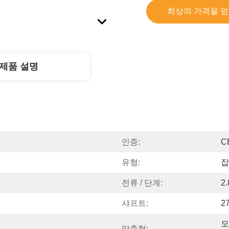
최상의 가격을 
제품 설명
인증:
C
유형:
잡
전류 / 단계:
2
샤프트:
2
모
맞춤형: