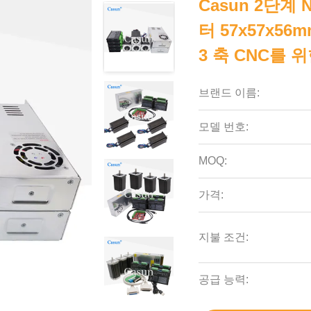
Casun 2단계
터 57x57x56m
3 축 CNC를 
브랜드 이름:
모델 번호:
MOQ:
가격:
지불 조건:
공급 능력: