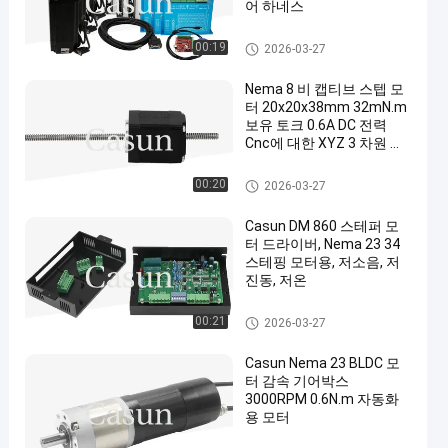
어 하네스
스텝 모터 부속물
00:19
2026-03-27
Nema 8 비 캡티브 스텝 모
터 20x20x38mm 32mN.m
보유 토크 0.6A DC 전력
Cnc에 대한 XYZ 3 차원 작
업 벤치
비 사로잡힌 스텝 모터
00:20
2026-03-27
Casun DM 860 스테퍼 모
터 드라이버, Nema 23 34
스테핑 모터용, 저소음, 저
진동, 저온
2개 단계 스텝퍼 모터 드라이버
00:21
2026-03-27
Casun Nema 23 BLDC 모
터 감속 기어박스
3000RPM 0.6N.m 자동화
용 모터