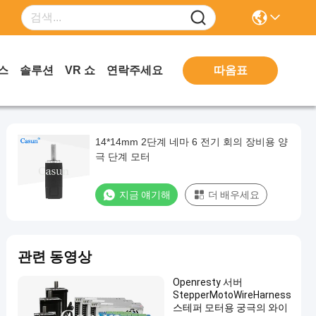
따옴표
스
솔루션
VR 쇼
연락주세요
14*14mm 2단계 네마 6 전기 회의 장비용 양
극 단계 모터
지금 얘기해
더 배우세요
관련 동영상
Openresty 서버
StepperMotoWireHarness
스테퍼 모터용 궁극의 와이