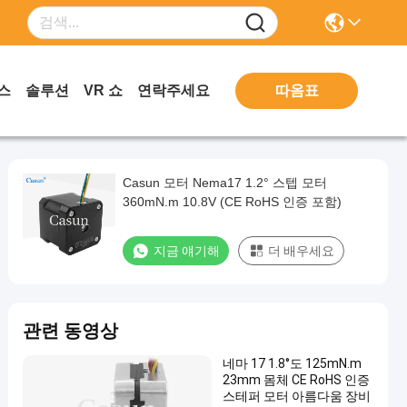
따옴표
스
솔루션
VR 쇼
연락주세요
Casun 모터 Nema17 1.2° 스텝 모터
360mN.m 10.8V (CE RoHS 인증 포함)
지금 얘기해
더 배우세요
관련 동영상
네마 17 1.8°도 125mN.m
23mm 몸체 CE RoHS 인증
스테퍼 모터 아름다움 장비