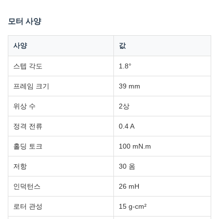
모터 사양
사양
값
스텝 각도
1.8°
프레임 크기
39 mm
위상 수
2상
정격 전류
0.4 A
홀딩 토크
100 mN.m
저항
30 옴
인덕턴스
26 mH
로터 관성
15 g-cm²