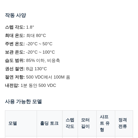
작동 사양
스텝 각도:
1.8°
최대 온도:
최대 80°C
주변 온도:
-20°C ~ 50°C
보관 온도:
-20°C ~ 100°C
습도 범위:
85% 이하, 비응축
권선 절연:
B급 130°C
절연 저항:
500 VDC에서 100M 옴
내전압:
1분 동안 500 VDC
사용 가능한 모델
샤프
스텝
모터
정격
모델
홀딩 토크
트 유
각도
길이
전류
형