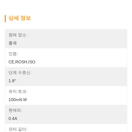
상세 정보
원래 장소:
중국
인증:
CE,ROSH,ISO
단계 수호신:
1.8°
유지 토크:
100mN.m
현재의:
0.4A
모터 길이: