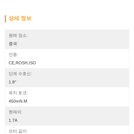
상세 정보
원래 장소:
중국
인증:
CE,ROSH,ISO
단계 수호신:
1.8°
유지 토크:
450mN.m
현재의:
1.7A
모터 길이: