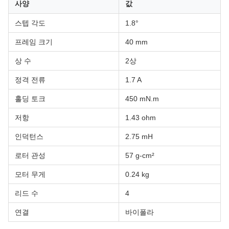
사양
값
스텝 각도
1.8°
프레임 크기
40 mm
상 수
2상
정격 전류
1.7 A
홀딩 토크
450 mN.m
저항
1.43 ohm
인덕턴스
2.75 mH
로터 관성
57 g-cm²
모터 무게
0.24 kg
리드 수
4
연결
바이폴라