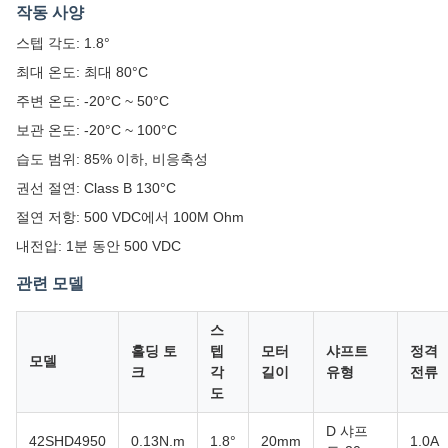
작동 사양
스텝 각도: 1.8°
최대 온도: 최대 80°C
주변 온도: -20°C ~ 50°C
보관 온도: -20°C ~ 100°C
습도 범위: 85% 이하, 비응축성
권선 절연: Class B 130°C
절연 저항: 500 VDC에서 100M Ohm
내전압: 1분 동안 500 VDC
관련 모델
스
홀딩 토
텝
모터
샤프트
정격
모델
크
각
길이
유형
전류
도
D 샤프
42SHD4950
0.13N.m
1.8°
20mm
1.0A