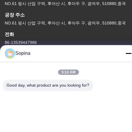
NO.61 핑시 산업 구역, 후아산 시, 후아두 구, 광저우, 510880,중국
공장 주소
NO.61 핑시 산업 구역, 후아산 시, 후아두 구, 광저우, 510880,중국
전화
86-13539447986
Sopina
5:12 AM
중국 상등품 하이브리드 스테퍼 모터 공급자. 저작권 (c) 2023-2026
GUANGZHOU FUDE ELECTRONIC TECHNOLOGY CO.,LTD . 무
Good day, what product are you looking for?
단 복제 금지.
사생활 보호 정책
|
사이트맵